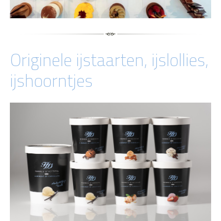
Originele ijstaarten, ijslollies,
ijshoorntjes