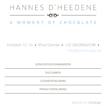
Kerkplein 12-14 • 8540 Deerlijk • +32 (0)499062038 •
info@hdchocolate.be
VERKOOPSVOORWAARDEN
DISCLAIMER
COOKIEVERKLARING
PRIVACYVERKLARING
Website by
CDeSign